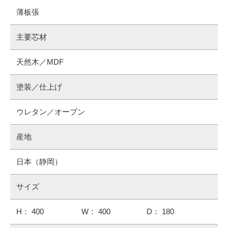
薄板張
主要芯材
天然木／MDF
塗装／仕上げ
ウレタン／オープン
産地
日本（静岡）
サイズ
H： 400
W： 400
D： 180