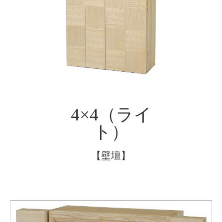
4×4（ライ
ト）
【壁壇】